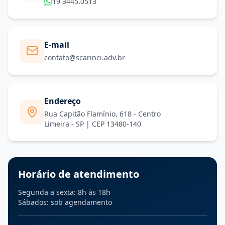
19 3445.0513
E-mail
contato@scarinci.adv.br
Endereço
Rua Capitão Flamínio, 618 - Centro
Limeira - SP | CEP 13480-140
Horário de atendimento
Segunda a sexta: 8h às 18h
Sábados: sob agendamento