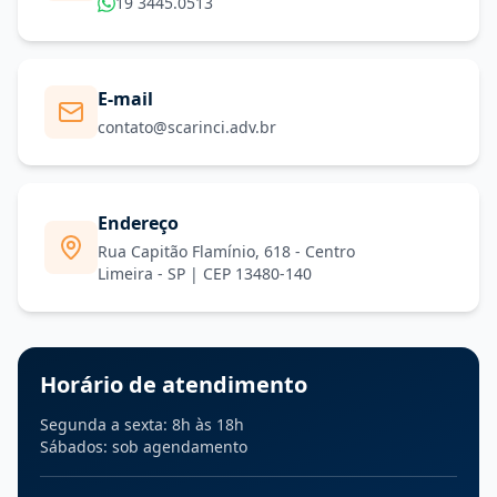
19 3445.0513
E-mail
contato@scarinci.adv.br
Endereço
Rua Capitão Flamínio, 618 - Centro
Limeira - SP | CEP 13480-140
Horário de atendimento
Segunda a sexta: 8h às 18h
Sábados: sob agendamento